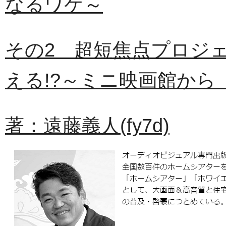
なるワケ～
その2 超短焦点プロジ
える!?～ミニ映画館か
著：遠藤義人(fy7d)