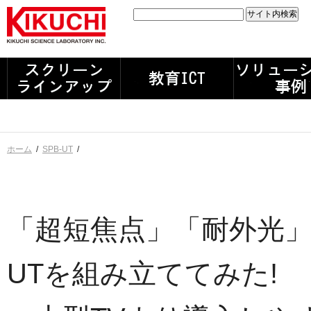
ホーム
/
SPB-UT
/
「超短焦点」「耐外光」
UTを組み立ててみた!