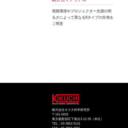
視聴環境やプロジェクター光源の明
るさによって異なる8タイプの生地を
ご用意
株式会社キクチ科学研究所
〒161-0033
東京都新宿区下落合3-12-35（本社）
TEL：03-3952-5131