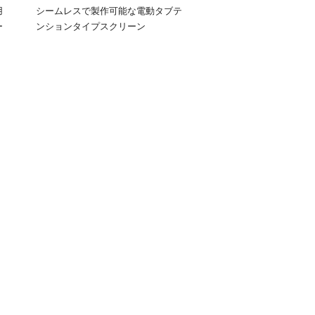
用
シームレスで製作可能な電動タブテ
ー
ンションタイプスクリーン