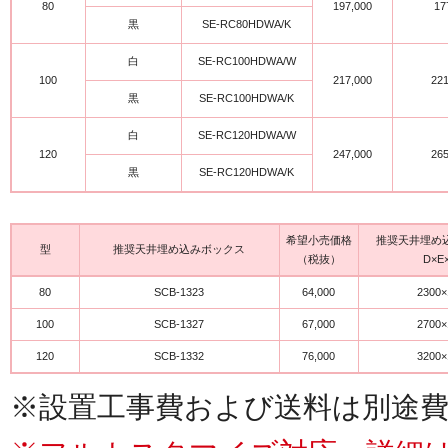
80
197,000
17
黒
SE-RC80HDWA/K
白
SE-RC100HDWA/W
100
217,000
22
黒
SE-RC100HDWA/K
白
SE-RC120HDWA/W
120
247,000
26
黒
SE-RC120HDWA/K
希望小売価格
推奨天井埋め
型
推奨天井埋め込みボックス
（税抜）
D×E
80
SCB-1323
64,000
2300×
100
SCB-1327
67,000
2700×
120
SCB-1332
76,000
3200×
※設置工事費および送料は別途