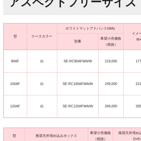
アスペクトフリーサイズ
ホワイトマットアドバンス(WA)
イメ
型
ケースカラー
希望小売価格
W×
型番
（税抜）
80AF
白
SE-RC80AFWA/W
219,000
17
100AF
白
SE-RC100AFWA/W
249,000
22
120AF
白
SE-RC120AFWA/W
269,000
26
希望小売価格
推奨天井埋め
型
推奨天井埋め込みボックス
（税抜）
D×E