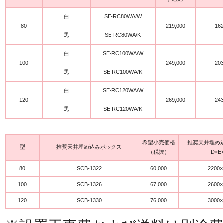
白
SE-RC80WA/W
80
219,000
16
黒
SE-RC80WA/K
白
SE-RC100WA/W
100
249,000
20
黒
SE-RC100WA/K
白
SE-RC120WA/W
120
269,000
24
黒
SE-RC120WA/K
希望小売価格
推奨天井埋め
型
推奨天井埋め込みボックス
（税抜）
D×E
80
SCB-1322
60,000
2200×
100
SCB-1326
67,000
2600×
120
SCB-1330
76,000
3000×