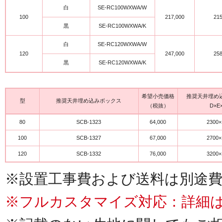
白
SE-RC100WXWA/W
100
217,000
21
黒
SE-RC100WXWA/K
白
SE-RC120WXWA/W
120
247,000
25
黒
SE-RC120WXWA/K
希望小売価格
推奨天井埋め
型
推奨天井埋め込みボックス
（税抜）
D×E
80
SCB-1323
64,000
2300×
100
SCB-1327
67,000
2700×
120
SCB-1332
76,000
3200×
※設置工事費および送料は別途
※フルカスタマイズ対応：詳細