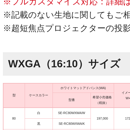
※フルカスタマイズ対応：詳細
※記載のない生地に関してもご
※超短焦点プロジェクターの投
WXGA（16:10）サイズ
ホワイトマットアドバンス(WA)
イメ
型
ケースカラー
希望小売価格
W×
型番
（税抜）
白
SE-RC80WXWA/W
80
197,000
17
黒
SE-RC80WXWA/K